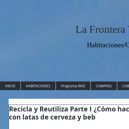
La Frontera
Habitaciones
INICIO
HABITACIONES
Programa RAÍZ
CAMPING
CAB
Recicla y Reutiliza Parte I ¿Cómo ha
con latas de cerveza y beb