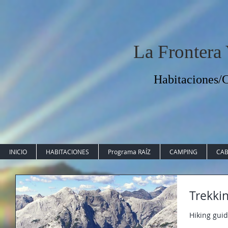
La Frontera
Habitaciones
INICIO
HABITACIONES
Programa RAÍZ
CAMPING
CAB
Hiking guid