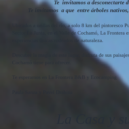
Te invitamos a desconectarte 
Te invitamos a que entre árboles nativos,
Ubicados a orillas del río, a solo 8 km del pintoresco 
Sector La Junta, en el Valle de Cochamó, La Frontera es 
experiencias únicas rodeados de naturaleza.
Descubre la magia de este lugar, disfruta de sus paisajes
Cochamó tiene para ofrecer.
Te esperamos en La Frontera B&B y Ecocamping
Paula Sanza y Pavel Drabina
La Casa y s