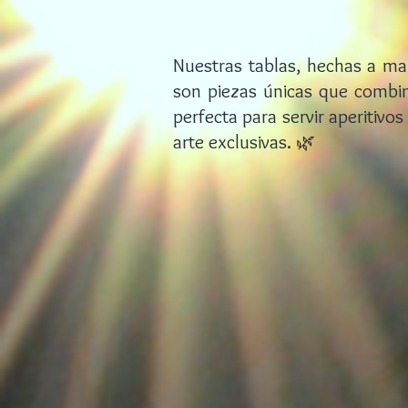
Nuestras tablas, hechas a ma
son piezas únicas que combin
perfecta para servir aperitivo
arte exclusivas. 🌿