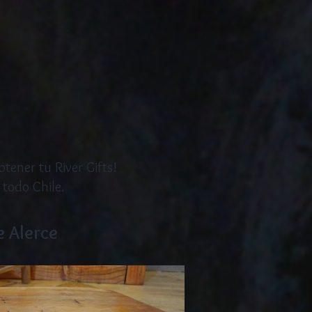
btener tu River Gifts!
todo Chile.
e Alerce